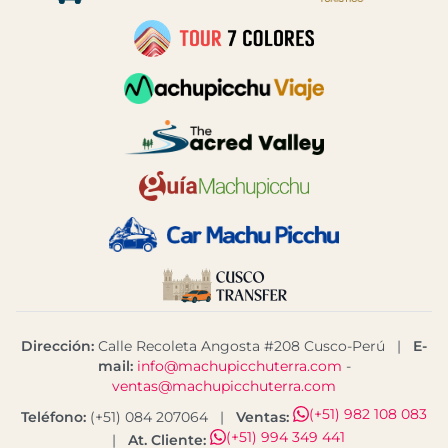
Dirección:
Calle Recoleta Angosta #208 Cusco-Perú
|
E-
mail:
info@machupicchuterra.com
-
ventas@machupicchuterra.com
(+51) 982 108 083
Teléfono:
(+51) 084 207064
|
Ventas:
(+51) 994 349 441
|
At. Cliente: