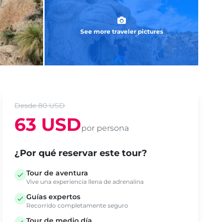
See more traveler pictures
Desde 80 USD
63 USD
por persona
¿Por qué reservar este tour?
Tour de aventura
Vive una experiencia llena de adrenalina
Guías expertos
Recorrido completamente seguro
Tour de medio día