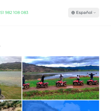
+51 982 108 083
Español
o