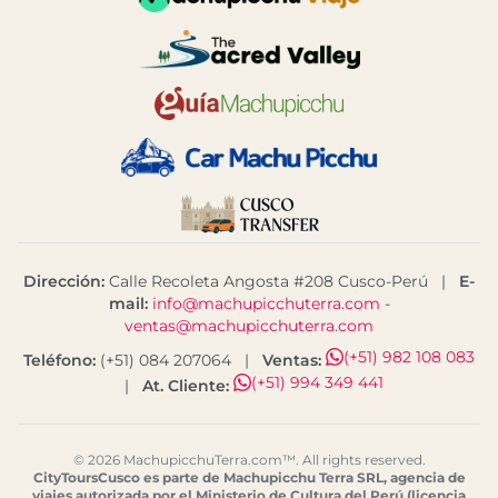
Dirección:
Calle Recoleta Angosta #208 Cusco-Perú
|
E-
mail:
info@machupicchuterra.com
-
ventas@machupicchuterra.com
(+51) 982 108 083
Teléfono:
(+51) 084 207064
|
Ventas:
(+51) 994 349 441
|
At. Cliente:
© 2026 MachupicchuTerra.com™. All rights reserved.
CityToursCusco es parte de Machupicchu Terra SRL, agencia de
viajes autorizada por el Ministerio de Cultura del Perú (licencia