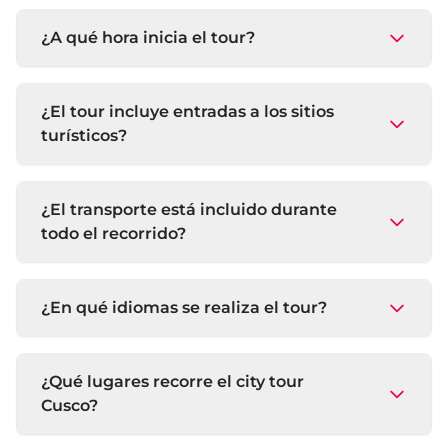
El recorrido tiene una duración total de 5
horas, tiempo ideal para disfrutar los
¿A qué hora inicia el tour?
principales atractivos históricos y
arqueológicos sin prisa. Puedes hacerlo por la
Contamos con dos horarios disponibles: 8:30
mañana o la tarde, según tu preferencia.
de la mañana y 12:30 de la tarde. En ambos
¿El tour incluye entradas a los sitios
casos te recogeremos puntualmente en tu
turísticos?
hotel o punto céntrico acordado para iniciar la
experiencia.
Sí, todas las entradas están incluidas en el
paquete. No tendrás que preocuparte por
¿El transporte está incluido durante
boletos adicionales, nosotros nos
todo el recorrido?
encargamos de todo.
Por supuesto, te movilizarás en una van
turística amplia y cómoda, equipada para
¿En qué idiomas se realiza el tour?
garantizar tu seguridad y confort en cada
tramo del recorrido.
Ofrecemos el guiado en español o inglés,
según tu elección al momento de reservar.
¿Qué lugares recorre el city tour
Nuestros guías son profesionales con amplio
Cusco?
conocimiento de la historia y cultura