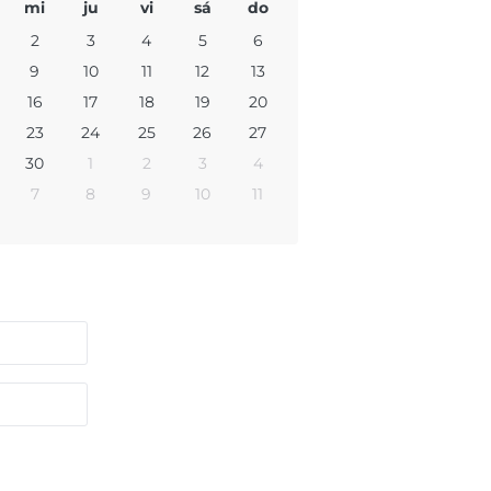
mi
ju
vi
sá
do
2
3
4
5
6
9
10
11
12
13
16
17
18
19
20
23
24
25
26
27
30
1
2
3
4
7
8
9
10
11