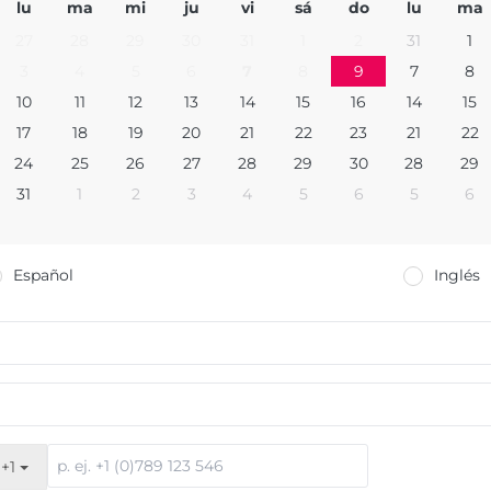
lu
ma
mi
ju
vi
sá
do
lu
ma
27
28
29
30
31
1
2
31
1
3
4
5
6
7
8
9
7
8
10
11
12
13
14
15
16
14
15
17
18
19
20
21
22
23
21
22
24
25
26
27
28
29
30
28
29
31
1
2
3
4
5
6
5
6
Español
Inglés
+1