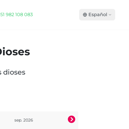
+51 982 108 083
Español
Dioses
s dioses
›
sep.
2026